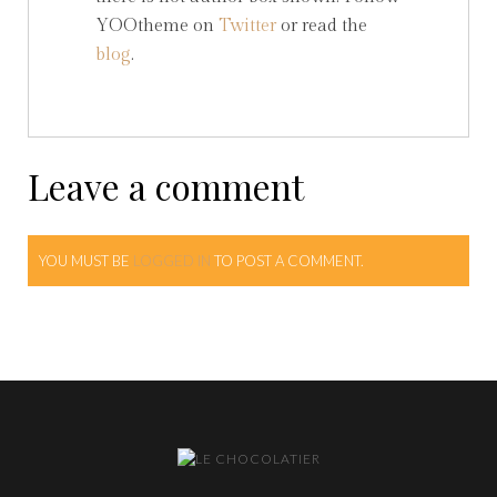
YOOtheme on
Twitter
or read the
blog
.
Leave a comment
YOU MUST BE
LOGGED IN
TO POST A COMMENT.