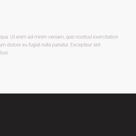
iqua. Ut enim ad minim veniam, quis nostrud exercitation
um dolore eu fugiat nulla pariatur. Excepteur sint
ibus.