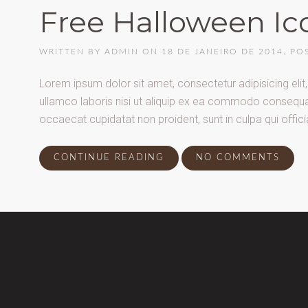
Free Halloween Ic
WRITTEN BY
ADMIN
ON
18 DE JANEIRO DE 2014
. PO
Lorem ipsum dolor sit amet, consectetur adipisicing eli
ullamco laboris nisi ut aliquip ex ea commodo consequat. D
occaecat cupidatat non proident, sunt in culpa qui offici
CONTINUE READING
NO COMMENTS