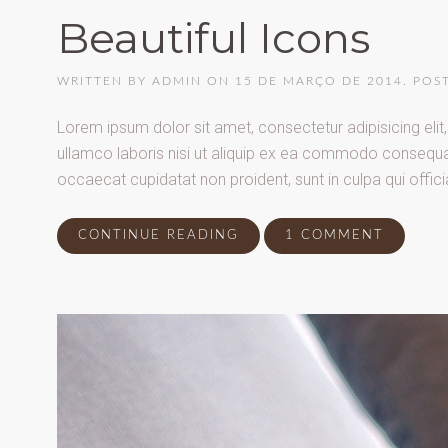
Beautiful Icons
WRITTEN BY
ADMIN
ON
15 DE MARÇO DE 2014
. POS
Lorem ipsum dolor sit amet, consectetur adipisicing eli
ullamco laboris nisi ut aliquip ex ea commodo consequat. D
occaecat cupidatat non proident, sunt in culpa qui offici
CONTINUE READING
1 COMMENT