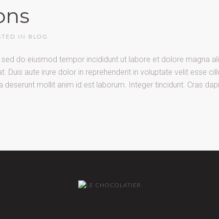
ons
STED IN
BLOG
t, sed do eiusmod tempor incididunt ut labore et dolore magna al
uis aute irure dolor in reprehenderit in voluptate velit esse cill
a deserunt mollit anim id est laborum. Integer tincidunt. Cras dap