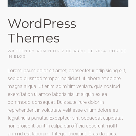
WordPress
Themes
WRITTEN BY
ADMIN
ON
2 DE ABRIL DE 2014
. POSTED
IN
BLOG
Lorem ipsum dolor sit amet, consectetur adipisicing elit,
sed do eiusmod tempor incididunt ut labore et dolore
magna aliqua. Ut enim ad minim veniam, quis nostrud
exercitation ullamco laboris nisi ut aliquip ex ea
commodo consequat. Duis aute irure dolor in
reprehenderit in voluptate velit esse cillum dolore eu
fugiat nulla pariatur. Excepteur sint occaecat cupidatat
non proident, sunt in culpa qui officia deserunt mollit
anim id est laborum. Integer tincidunt. Cras dapibus.