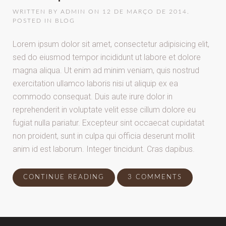
WRITTEN BY
ADMIN
ON
12 DE MARÇO DE 2014
.
POSTED IN
BLOG
Lorem ipsum dolor sit amet, consectetur adipisicing elit,
sed do eiusmod tempor incididunt ut labore et dolore
magna aliqua. Ut enim ad minim veniam, quis nostrud
exercitation ullamco laboris nisi ut aliquip ex ea
commodo consequat. Duis aute irure dolor in
reprehenderit in voluptate velit esse cillum dolore eu
fugiat nulla pariatur. Excepteur sint occaecat cupidatat
non proident, sunt in culpa qui officia deserunt mollit
anim id est laborum. Integer tincidunt. Cras dapibus.
CONTINUE READING
3 COMMENTS