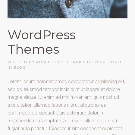
WordPress
Themes
WRITTEN BY
ADMIN
ON
2 DE ABRIL DE 2014
. POSTED
IN
BLOG
Lorem ipsum dolor sit amet, consectetur adipisicing elit,
sed do eiusmod tempor incididunt ut labore et dolore
magna aliqua. Ut enim ad minim veniam, quis nostrud
exercitation ullamco laboris nisi ut aliquip ex ea
commodo consequat. Duis aute irure dolor in
reprehenderit in voluptate velit esse cillum dolore eu
fugiat nulla pariatur. Excepteur sint occaecat cupidatat