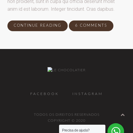
non proident, sunt in culpa qui officia deserunt mollit
anim id est laborum. Integer tincidunt. Cras dapibus.
CONTINUE READING
6 COMMENTS
FACEBOOK
INSTAGRAM
TODOS OS DIREITOS RESERVADOS
COPYRIGHT © 2020
Precisa de ajuda?